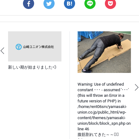
新しい期が始まりました💨
Warning
: Use of undefined
constant ･･･ - assumed '･･･'
(this will throw an Error in a
future version of PHP) in
/home/rent06srv/yamasaki-
union.co.jp/public_html/wp-
content/themes/yamasaki-
union/block/block_spn.php
on
line
46
腹筋割れてきた～～🏋🏻